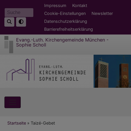
Direkt
Fußbereichsmenü
Impressum
Kontakt
zum
Cookie-Einstellungen
Newsletter
Suche
Inhalt
Datenschutzerklärung
Barrierefreiheitserklärung
Evang.-Luth. Kirchengemeinde München -
Sophie Scholl
Hauptnavigation
Breadcrumb
Startseite
Taizé-Gebet