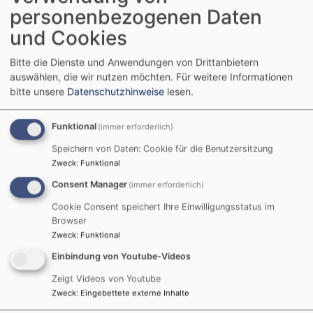
Taizé-Andacht
personenbezogenen Daten
Taizé-Team
und Cookies
München
Offenbarungskirche
Bitte die Dienste und Anwendungen von Drittanbietern
Mi, 2.12. 19 Uhr
auswählen, die wir nutzen möchten.
Für weitere Informationen
Taizé-Andacht
bitte unsere
Datenschutzhinweise
lesen.
Taizé-Team
München
Offenbarungskirche
Funktional
(immer erforderlich)
Speichern von Daten: Cookie für die Benutzersitzung
Zweck
:
Funktional
Consent Manager
(immer erforderlich)
Tageslosung
Cookie Consent speichert Ihre Einwilligungsstatus im
Browser
Zweck
:
Funktional
Jauchze, du Tochter Zion! Frohlocke, Israel! Freue
dich und sei fröhlich von ganzem Herzen, du
Einbindung von Youtube-Videos
Tochter Jerusalem! Denn der HERR hat deine
Zeigt Videos von Youtube
Strafe weggenommen.
Zweck
:
Eingebettete externe Inhalte
Zefanja 3,14-15