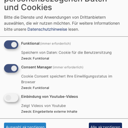
und Cookies
Bitte die Dienste und Anwendungen von Drittanbietern
auswählen, die wir nutzen möchten.
Für weitere Informationen
bitte unsere
Datenschutzhinweise
lesen.
Funktional
(immer erforderlich)
Speichern von Daten: Cookie für die Benutzersitzung
Zweck
:
Funktional
Tageslosung
Consent Manager
(immer erforderlich)
Cookie Consent speichert Ihre Einwilligungsstatus im
Jauchze, du Tochter Zion! Frohlocke, Israel! Freue
Browser
dich und sei fröhlich von ganzem Herzen, du
Zweck
:
Funktional
Tochter Jerusalem! Denn der HERR hat deine
Einbindung von Youtube-Videos
Strafe weggenommen.
Zeigt Videos von Youtube
Zefanja 3,14-15
Zweck
:
Eingebettete externe Inhalte
Christus ist gekommen und hat im Evangelium
Frieden verkündigt euch, die ihr fern wart, und
Auswahl akzeptieren
Alle akzeptieren