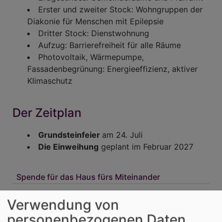
Erster und zweiter Stock: Wohngruppen der
Diakonie für Menschen mit Epilepsie
Dritter Stock: Dienstwohnung
Aufzug: Barrierefreiheit für alle Räume
Photovoltaik, Wärmepumpe,
Fassadenbegrünung: Energieeffizienz, aktiver
Klimaschutz
Der Zeitplan
Grundsteinfeier
am 24. Juli
Die Einweihung
geplant im Februar 2027
Spende für das Haus fürs Miteinander
Verwendung von
personenbezogenen Daten