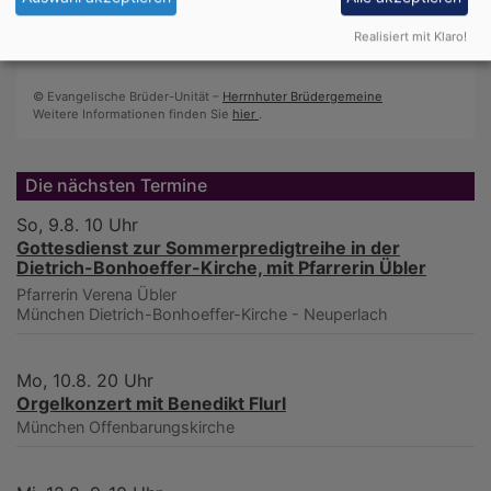
Frieden denen, die nahe waren.
Realisiert mit Klaro!
Epheser 2,17
© Evangelische Brüder-Unität –
Herrnhuter Brüdergemeine
Weitere Informationen finden Sie
hier
.
Die nächsten Termine
So, 9.8. 10 Uhr
Gottesdienst zur Sommerpredigtreihe in der
Dietrich-Bonhoeffer-Kirche, mit Pfarrerin Übler
Pfarrerin Verena Übler
München
Dietrich-Bonhoeffer-Kirche - Neuperlach
Mo, 10.8. 20 Uhr
Orgelkonzert mit Benedikt Flurl
München
Offenbarungskirche