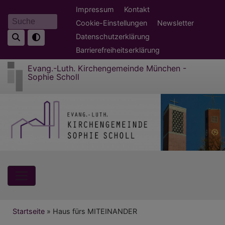
Direkt
Fußbereichsmenü
Impressum
Kontakt
zum
Cookie-Einstellungen
Newsletter
Suche
Inhalt
Datenschutzerklärung
Barrierefreiheitserklärung
Evang.-Luth. Kirchengemeinde München -
Sophie Scholl
Hauptnavigation
Breadcrumb
Startseite
Haus fürs MITEINANDER