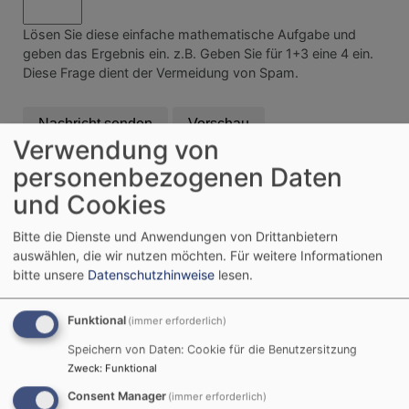
Lösen Sie diese einfache mathematische Aufgabe und
geben das Ergebnis ein. z.B. Geben Sie für 1+3 eine 4 ein.
Diese Frage dient der Vermeidung von Spam.
Verwendung von
personenbezogenen Daten
und Cookies
Tageslosung
Bitte die Dienste und Anwendungen von Drittanbietern
auswählen, die wir nutzen möchten.
Für weitere Informationen
Siehe, was ich früher verkündigt habe, ist
bitte unsere
Datenschutzhinweise
lesen.
gekommen. So verkündige ich auch Neues; ehe
denn es sprosst, lasse ich's euch hören.
Funktional
(immer erforderlich)
Jesaja 42,9
Speichern von Daten: Cookie für die Benutzersitzung
Der Menschensohn ist's, der den guten Samen sät.
Zweck
:
Funktional
Der Acker ist die Welt.
Consent Manager
(immer erforderlich)
Matthäus 13,37-38