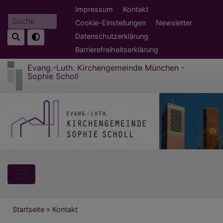
Direkt
Fußbereichsmenü
Impressum
Kontakt
zum
Cookie-Einstellungen
Newsletter
Suche
Inhalt
Datenschutzerklärung
Barrierefreiheitserklärung
Evang.-Luth. Kirchengemeinde München -
Sophie Scholl
Hauptnavigation
Breadcrumb
Startseite
Kontakt