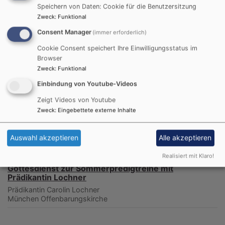
Mo, 10.8. 20 Uhr
Speichern von Daten: Cookie für die Benutzersitzung
Orgelkonzert mit Benedikt Flurl
Zweck
:
Funktional
München
Offenbarungskirche
Consent Manager
(immer erforderlich)
Cookie Consent speichert Ihre Einwilligungsstatus im
Mi, 12.8. 9-10 Uhr
Browser
Qi Gong am Morgen
Zweck
:
Funktional
München
Kleiner Pfarrsaal St.Michael Berg am Laim
Einbindung von Youtube-Videos
Zeigt Videos von Youtube
Mi, 12.8. 17-18 Uhr
Zweck
:
Eingebettete externe Inhalte
Qi Gong am Nachmittag
München
Kleiner Pfarrsaal St.Michael Berg am Laim
Auswahl akzeptieren
Alle akzeptieren
Realisiert mit Klaro!
So, 16.8. 10 Uhr
Gottesdienst zur Sommerpredigtreihe mit
Prädikantin Lochner
Prädikantin Carolin Lochner
München
Offenbarungskirche