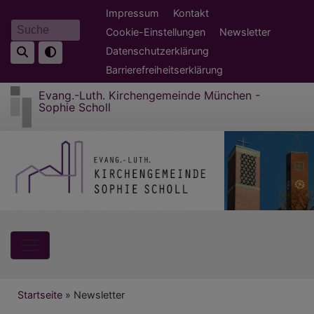
Direkt
Fußbereichsmenü
Impressum
Kontakt
zum
Cookie-Einstellungen
Newsletter
Suche
Inhalt
Datenschutzerklärung
Barrierefreiheitserklärung
Evang.-Luth. Kirchengemeinde München -
Sophie Scholl
Hauptnavigation
Breadcrumb
Startseite
Newsletter