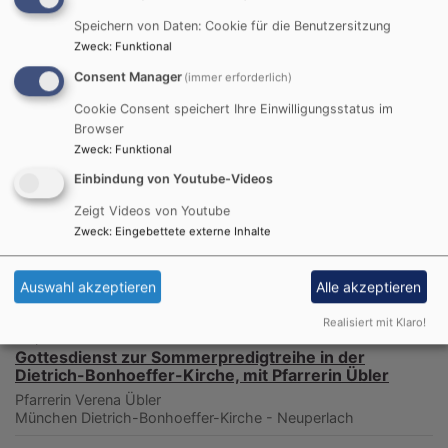
Tochter Jerusalem! Denn der HERR hat deine
Speichern von Daten: Cookie für die Benutzersitzung
Strafe weggenommen.
Zweck
:
Funktional
Zefanja 3,14-15
Consent Manager
(immer erforderlich)
Christus ist gekommen und hat im Evangelium
Cookie Consent speichert Ihre Einwilligungsstatus im
Frieden verkündigt euch, die ihr fern wart, und
Browser
Frieden denen, die nahe waren.
Zweck
:
Funktional
Epheser 2,17
Einbindung von Youtube-Videos
Zeigt Videos von Youtube
© Evangelische Brüder-Unität –
Herrnhuter Brüdergemeine
Zweck
:
Eingebettete externe Inhalte
Weitere Informationen finden Sie
hier
.
Auswahl akzeptieren
Alle akzeptieren
Die nächsten Termine
Realisiert mit Klaro!
So, 9.8. 10 Uhr
Gottesdienst zur Sommerpredigtreihe in der
Dietrich-Bonhoeffer-Kirche, mit Pfarrerin Übler
Pfarrerin Verena Übler
München
Dietrich-Bonhoeffer-Kirche - Neuperlach