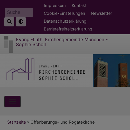
Direkt
Fußbereichsmenü
Impressum
Kontakt
zum
Cookie-Einstellungen
Newsletter
Suche
Inhalt
Datenschutzerklärung
Barrierefreiheitserklärung
Evang.-Luth. Kirchengemeinde München -
Sophie Scholl
Hauptnavigation
Breadcrumb
Startseite
Offenbarungs- und Rogatekirche