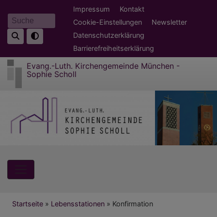
Direkt
Fußbereichsmenü
Impressum
Kontakt
zum
Cookie-Einstellungen
Newsletter
Suche
Inhalt
Datenschutzerklärung
Barrierefreiheitserklärung
Evang.-Luth. Kirchengemeinde München -
Sophie Scholl
Hauptnavigation
Breadcrumb
Startseite
Lebensstationen
Konfirmation