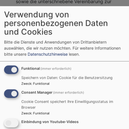
sowie die unterschriebene Vereinbarung zur
Teilnahme am Konfirmationskurs
Verwendung von
der Teilnahmebeitrag für das Konfi-Camp und
personenbezogenen Daten
das Unterrichtsmaterial. In sozialen Härtefällen
kann dieser Beitrag teilweise oder ganz
und Cookies
nachgelassen werden.
Bitte die Dienste und Anwendungen von Drittanbietern
Hier finden Sie weitere Informationen (Evang.-Luth.
auswählen, die wir nutzen möchten.
Für weitere Informationen
Landeskirche Bayern):
bitte unsere
Datenschutzhinweise
lesen.
Funktional
(immer erforderlich)
www.konfiweb.de
Speichern von Daten: Cookie für die Benutzersitzung
Zweck
:
Funktional
Consent Manager
(immer erforderlich)
Cookie Consent speichert Ihre Einwilligungsstatus im
Browser
Zweck
:
Funktional
Einbindung von Youtube-Videos