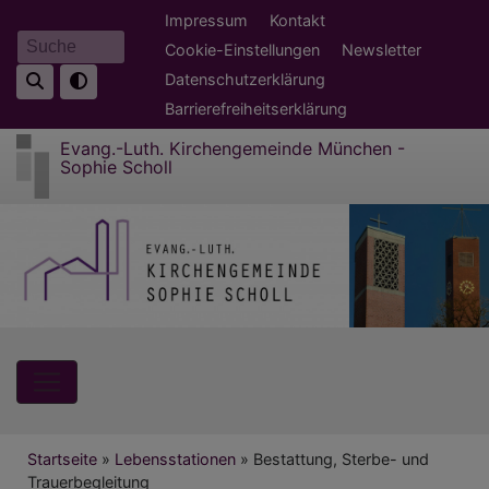
Direkt
Fußbereichsmenü
Impressum
Kontakt
zum
Cookie-Einstellungen
Newsletter
Suche
Inhalt
Datenschutzerklärung
Barrierefreiheitserklärung
Evang.-Luth. Kirchengemeinde München -
Sophie Scholl
Hauptnavigation
Breadcrumb
Startseite
Lebensstationen
Bestattung, Sterbe- und
Trauerbegleitung