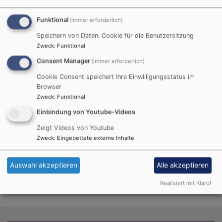
einem Gedenk- und Abendmahlsgottesdienst ein.
Dabei werden die Namen der Verstorbenen verlesen
Funktional
(immer erforderlich)
und zu ihrem Gedächtnis je eine Kerze entzündet.
Speichern von Daten: Cookie für die Benutzersitzung
Zweck
:
Funktional
Hier finden Sie weitere Informationen der
Consent Manager
(immer erforderlich)
Evangelischen Kirche im Internet:
Cookie Consent speichert Ihre Einwilligungsstatus im
http://www.trauernetz.de
Browser
Zweck
:
Funktional
Einbindung von Youtube-Videos
www.bestattung.bayern-evangelisch.de
Zeigt Videos von Youtube
Zweck
:
Eingebettete externe Inhalte
Auswahl akzeptieren
Alle akzeptieren
Realisiert mit Klaro!