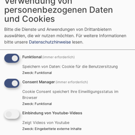
Verwendung von
denn es sprosst, lasse ich's euch hören.
personenbezogenen Daten
Jesaja 42,9
und Cookies
Der Menschensohn ist's, der den guten Samen sät.
Der Acker ist die Welt.
Bitte die Dienste und Anwendungen von Drittanbietern
Matthäus 13,37-38
auswählen, die wir nutzen möchten.
Für weitere Informationen
bitte unsere
Datenschutzhinweise
lesen.
© Evangelische Brüder-Unität –
Herrnhuter Brüdergemeine
Weitere Informationen finden Sie
hier
.
Funktional
(immer erforderlich)
Speichern von Daten: Cookie für die Benutzersitzung
Die nächsten Termine
Zweck
:
Funktional
Consent Manager
(immer erforderlich)
So, 9.8. 10 Uhr
Gottesdienst zur Sommerpredigtreihe in der
Cookie Consent speichert Ihre Einwilligungsstatus im
Dietrich-Bonhoeffer-Kirche, mit Pfarrerin Übler
Browser
Pfarrerin Verena Übler
Zweck
:
Funktional
München
Dietrich-Bonhoeffer-Kirche - Neuperlach
Einbindung von Youtube-Videos
Zeigt Videos von Youtube
Mo, 10.8. 20 Uhr
Zweck
:
Eingebettete externe Inhalte
Orgelkonzert mit Benedikt Flurl