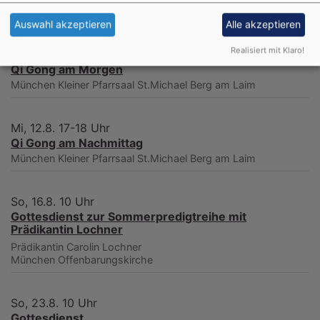
München
Offenbarungskirche
Auswahl akzeptieren
Alle akzeptieren
Realisiert mit Klaro!
Mi, 12.8. 9-10 Uhr
Qi Gong am Morgen
München
Kleiner Pfarrsaal St.Michael Berg am Laim
Mi, 12.8. 17-18 Uhr
Qi Gong am Nachmittag
München
Kleiner Pfarrsaal St.Michael Berg am Laim
So, 16.8. 10 Uhr
Gottesdienst zur Sommerpredigtreihe mit
Prädikantin Lochner
Prädikantin Carolin Lochner
München
Offenbarungskirche
So, 23.8. 10 Uhr
Gottesdienst