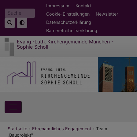
Direkt
Fußbereichsmenü
Impressum
Kontakt
zum
Cookie-Einstellungen
Newsletter
Suche
Inhalt
Datenschutzerklärung
Barrierefreiheitserklärung
Evang.-Luth. Kirchengemeinde München -
Sophie Scholl
Hauptnavigation
Breadcrumb
Startseite
Ehrenamtliches Engagement
Team
„Bauprojekt"