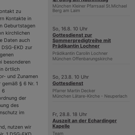
München
Kleiner Pfarrsaal St.Michael
Berg am Laim
ontakt zu
rn Kontakte in
von Geburtstagen
So, 16.8. 10 Uhr
n kirchlichen
Gottesdienst zur
re Daten auch
Sommerpredigtreihe mit
Prädikantin Lochner
 b DSG-EKD zur
Prädikantin Carolin Lochner
ogenen
München
Offenbarungskirche
ei besonderen
in örtlich
Vor- und Zunamen
So, 23.8. 10 Uhr
Gottesdienst
r gemäß § 6 Nr. 1
§ 6
Pfarrer Martin Decker
München
Lätare-Kirche - Neuperlach
ordnung der
hung des
nschutz im
Fr, 28.8. 18 Uhr
Auszeit an der Echardinger
Kapelle
nd, nutzen wir
Team
Nr. 1 DSG-EKD