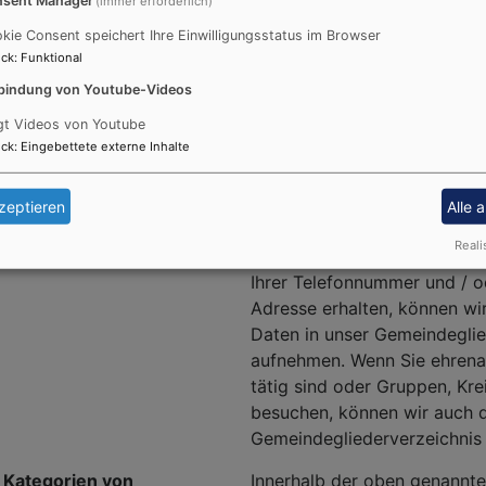
(immer erforderlich)
der minderjährigen Kinder, 
kie Consent speichert Ihre Einwilligungsstatus im Browser
und bedingte Sperrvermerke
ck
:
Funktional
Verstorbenen Sterbedatum u
bindung von Youtube-Videos
werden Daten von Kirchenmi
Familienangehörigen übermitt
gt Videos von Youtube
ck
:
Eingebettete externe Inhalte
Angehörigen dieser Übermitt
widersprochen haben. Die E
uns diese Daten über ein be
zeptieren
Alle 
geschütztes System zum kir
Reali
Meldewesen. Wenn wir von 
Ihrer Telefonnummer und / od
Adresse erhalten, können wi
Daten in unser Gemeindeglie
aufnehmen. Wenn Sie ehrena
tätig sind oder Gruppen, Kre
besuchen, können wir auch d
Gemeindegliederverzeichnis
 Kategorien von
Innerhalb der oben genannt