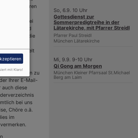
Auskunftssperren
So, 6.9. 10 Uhr
 sowie bei
Gottesdienst zur
nd -ort. Dabei
Sommerpredigtreihe in der
Lätarekirche, mit Pfarrer Streidl
tgliedern und
Pfarrer Paul Streidl
elt, soweit die
München
Lätarekirche
lung nicht
LKB übermittelt
sonders
akzeptieren
Mi, 9.9. 9-10 Uhr
chlichen
Qi Gong am Morgen
siert mit Klaro!
Ihnen Angaben zu
München
Kleiner Pfarrsaal St.Michael
Berg am Laim
er Ihrer E-Mail-
r auch diese
derverzeichnis
mtlich bei uns
ise, Chöre o.ä.
ies im
 vermerken.
en