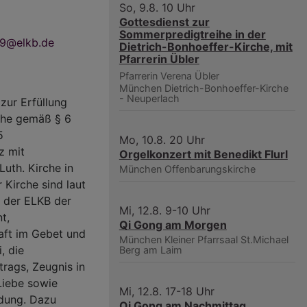
So, 9.8. 10 Uhr
Gottesdienst zur
Sommerpredigtreihe in der
d9@elkb.de
Dietrich-Bonhoeffer-Kirche, mit
Pfarrerin Übler
Pfarrerin Verena Übler
München
Dietrich-Bonhoeffer-Kirche
- Neuperlach
zur Erfüllung
rche gemäß § 6
5
Mo, 10.8. 20 Uhr
z mit
Orgelkonzert mit Benedikt Flurl
uth. Kirche in
München
Offenbarungskirche
 Kirche sind laut
g der ELKB der
Mi, 12.8. 9-10 Uhr
t,
Qi Gong am Morgen
aft im Gebet und
München
Kleiner Pfarrsaal St.Michael
, die
Berg am Laim
trags, Zeugnis in
 Liebe sowie
Mi, 12.8. 17-18 Uhr
ldung. Dazu
Qi Gong am Nachmittag