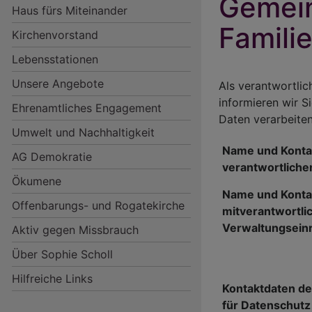
Gemein
Haus fürs Miteinander
Famili
Kirchenvorstand
Lebensstationen
Unsere Angebote
Als verantwortli
informieren wir 
Ehrenamtliches Engagement
Hauptnavigation
Daten verarbeiten
Umwelt und Nachhaltigkeit
Name und Konta
AG Demokratie
verantwortlichen
Ökumene
Name und Konta
Offenbarungs- und Rogatekirche
mitverantwortli
Verwaltungsein
Aktiv gegen Missbrauch
Über Sophie Scholl
Hilfreiche Links
Kontaktdaten des
für Datenschutz