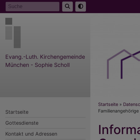
Direkt
Suche
zum
Inhalt
Evang.-Luth. Kirchengemeinde
München - Sophie Scholl
Breadcr
Startseite
Datensc
Familienangehörige
Startseite
Gottesdienste
Inform
Kontakt und Adressen