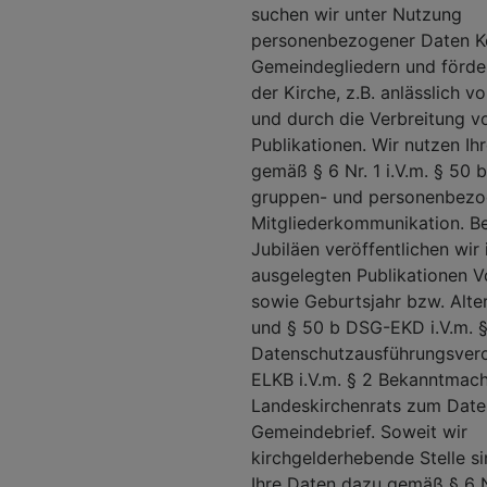
suchen wir unter Nutzung
personenbezogener Daten K
Gemeindegliedern und förde
der Kirche, z.B. anlässlich 
und durch die Verbreitung vo
Publikationen. Wir nutzen Ih
gemäß § 6 Nr. 1 i.V.m. § 50
gruppen- und personenbez
Mitgliederkommunikation. B
Jubiläen veröffentlichen wir 
ausgelegten Publikationen 
sowie Geburtsjahr bzw. Alte
und § 50 b DSG-EKD i.V.m. 
Datenschutzausführungsver
ELKB i.V.m. § 2 Bekanntmac
Landeskirchenrats zum Date
Gemeindebrief. Soweit wir
kirchgelderhebende Stelle si
Ihre Daten dazu gemäß § 6 