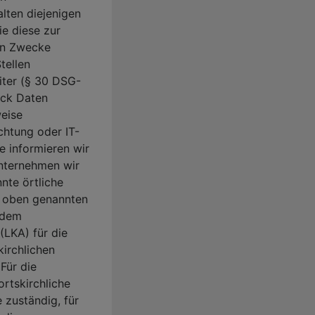
alten diejenigen
ie diese zur
en Zwecke
tellen
iter (§ 30 DSG-
ck Daten
weise
chtung oder IT-
e informieren wir
Unternehmen wir
nte örtliche
r oben genannten
 dem
(LKA) für die
kirchlichen
Für die
rtskirchliche
e zuständig, für