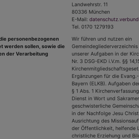
Landwehrstr. 11
80336 München
E-Mail:
datenschutz.verbun
Tel. 0170 1279193
e die personenbezogenen
Wir führen und nutzen ein
t werden sollen, sowie die
Gemeindegliederverzeichnis 
en der Verarbeitung
unserer Aufgaben in der Ki
Nr. 3 DSG-EKD i.V.m. §§ 14,1
Kirchenmitgliedschaftsgeset
Ergänzungen für die Evang.-L
Bayern (ELKB). Aufgaben der
§ 1 Abs. 1 Kirchenverfassun
Dienst in Wort und Sakramen
geschwisterliche Gemeinsch
in der Nachfolge Jesu Christi
Ausrichtung des Missionsauf
der Öffentlichkeit, helfende
christliche Erziehung und Bi