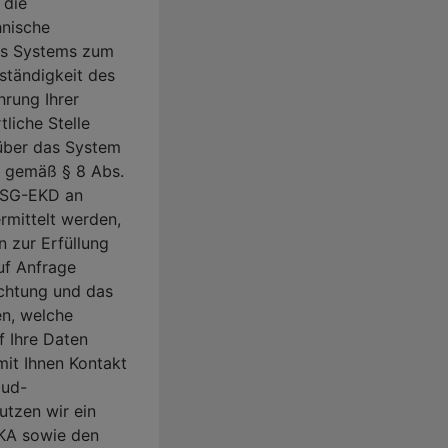
 die
hnische
es Systems zum
ständigkeit des
hrung Ihrer
liche Stelle
über das System
 gemäß § 8 Abs.
 DSG-EKD an
ermittelt werden,
n zur Erfüllung
uf Anfrage
ichtung und das
en, welche
uf Ihre Daten
mit Ihnen Kontakt
oud-
utzen wir ein
KA sowie den