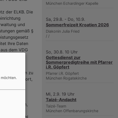
München
Echardinger Kapelle
tz der ELKB. Die
inrichtung
Sa, 29.8. - Do, 10.9.
erwaltung und
Sommerfreizeit Kroatien 2026
istungen gemäß §
Diakonin Julia Fried
/
/
eistungsgesetz
tet Ihre Daten
en aus dem VDG
So, 30.8. 10 Uhr
Gottesdienst zur
Sommerpredigtreihe mit Pfarrer
ldebehörden
i.R. Göpfert
setz Angaben zu
Pfarrer i.R. Göpfert
n möchten.
München
Rogatekirche
datum und -ort,
hlecht,
hörigkeit zur
Mi, 2.9. 19 Uhr
- und
Taizé-Andacht
d, ggf. Datum,
Taizé-Team
ßung oder
München
Offenbarungskirche
erschaft, Zahl