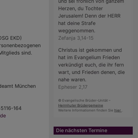
und sei fröhlich von ganzem
Herzen, du Tochter
Jerusalem! Denn der HERR
hat deine Strafe
weggenommen.
(DSG EKD)
Zefanja 3,14-15
personenbezogenen
Christus ist gekommen und
itglieds sind.
hat im Evangelium Frieden
verkündigt euch, die ihr fern
wart, und Frieden denen, die
nahe waren.
ndeamt München
Epheser 2,17
© Evangelische Brüder-Unität –
Herrnhuter Brüdergemeine
 55116-164
Weitere Informationen finden Sie
hier
.
.de
Die nächsten Termine