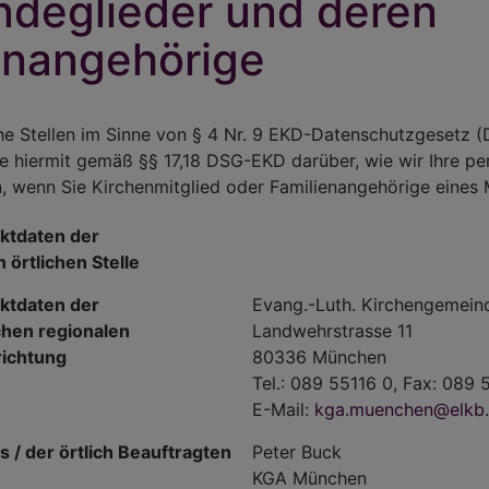
deglieder und deren
enangehörige
che Stellen im Sinne von § 4 Nr. 9 EKD-Datenschutzgesetz 
Sie hiermit gemäß §§ 17,18 DSG-EKD darüber, wie wir Ihre 
, wenn Sie Kirchenmitglied oder Familienangehörige eines M
ktdaten der
 örtlichen Stelle
ktdaten der
Evang.-Luth. Kirchengemei
chen regionalen
Landwehrstrasse 11
richtung
80336 München
Tel.: 089 55116 0, Fax: 089
E-Mail:
kga.muenchen@elkb
 / der örtlich Beauftragten
Peter Buck
KGA München