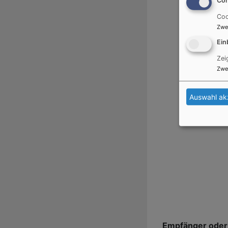
Coo
Zwe
Ein
Zei
Zwe
Auswahl ak
Empfänger oder