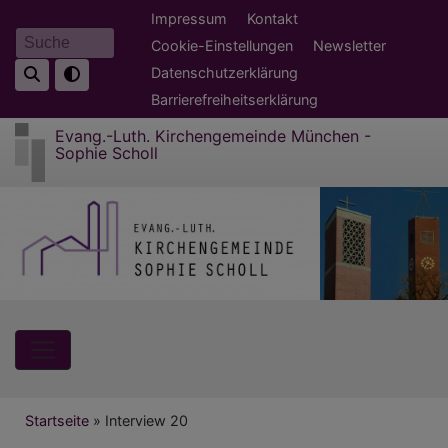
Direkt
Fußbereichsmenü
Impressum
Kontakt
zum
Cookie-Einstellungen
Newsletter
Suche
Inhalt
Datenschutzerklärung
Barrierefreiheitserklärung
Evang.-Luth. Kirchengemeinde München -
Sophie Scholl
Hauptnavigation
Breadcrumb
Startseite
Interview 20