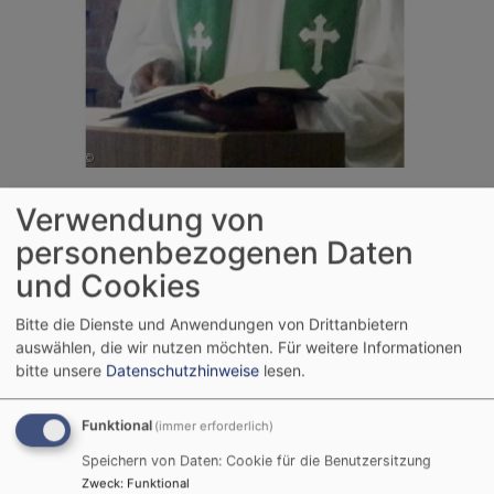
Verwendung von
personenbezogenen Daten
und Cookies
Tageslosung
Bitte die Dienste und Anwendungen von Drittanbietern
Jauchze, du Tochter Zion! Frohlocke, Israel! Freue
auswählen, die wir nutzen möchten.
Für weitere Informationen
dich und sei fröhlich von ganzem Herzen, du
bitte unsere
Datenschutzhinweise
lesen.
Tochter Jerusalem! Denn der HERR hat deine
Strafe weggenommen.
Funktional
(immer erforderlich)
Zefanja 3,14-15
Speichern von Daten: Cookie für die Benutzersitzung
Christus ist gekommen und hat im Evangelium
Zweck
:
Funktional