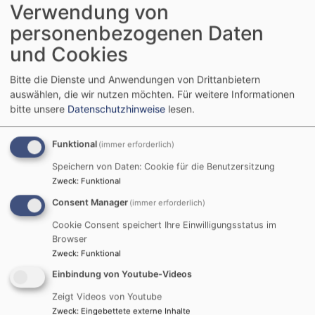
Verwendung von
personenbezogenen Daten
Predigt am 2. Sonntag nach Ostern, 23. April 2023,
und Cookies
von Pfarrer Felix Breitling in der
Offenbarungskirche:
Bitte die Dienste und Anwendungen von Drittanbietern
auswählen, die wir nutzen möchten.
Für weitere Informationen
bitte unsere
Datenschutzhinweise
lesen.
Funktional
(immer erforderlich)
Predigt am Ostersonntag, 9. April, von Pfarrer Felix
Speichern von Daten: Cookie für die Benutzersitzung
Breitling in der Rogatekirche:
Zweck
:
Funktional
Consent Manager
(immer erforderlich)
Cookie Consent speichert Ihre Einwilligungsstatus im
Browser
Zweck
:
Funktional
Predigt zum Karfreitag, 7. April, von Pfarrer Felix
Einbindung von Youtube-Videos
Breitling in der Offenbarungskirche:
Zeigt Videos von Youtube
Zweck
:
Eingebettete externe Inhalte