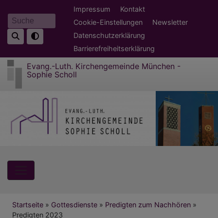
Direkt
Fußbereichsmenü
Impressum
Kontakt
zum
Cookie-Einstellungen
Newsletter
Suche
Inhalt
Datenschutzerklärung
Barrierefreiheitserklärung
Evang.-Luth. Kirchengemeinde München -
Sophie Scholl
Hauptnavigation
Breadcrumb
Startseite
Gottesdienste
Predigten zum Nachhören
Predigten 2023